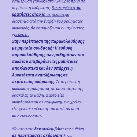
ενημέρωση (τουλάχιστον 24 ώρες πριν) σε
περίπτωση ακύρωσης.
Για ακυρώσεις
σε
κρατήσεις drop in
σε μικρότερο
διάστημα από την έναρξη του μαθήματος
αναφοράς, θα εφαρμόζονται οι ισχύουσες
χρεώσεις.
Στην περίπτωση της παρακολούθησης
με μηνιαία συνδρομή: Η ευθύνη
παρακολούθησης των μαθημάτων του
πακέτου επιβαρύνει τις μαθήτριες
αποκλειστικά και δεν υπάρχει η
δυνατότητα αναπλήρωσης σε
περίπτωση ακύρωσης
. Σε περίπτωση
ακύρωσης μαθήματος με υπαιτιότητα της
δασκάλας το μάθημα αυτό είτε
αναπληρώνεται σε συμφωνημένο χρόνο,
είτε γίνεται επέκταση του πακέτου μετά
από συνεννόηση.
!!Το στούντιο
δεν
αναλαμβάνει την ευθύνη
σε περιπτώσεις ακύρωσης
λόγω