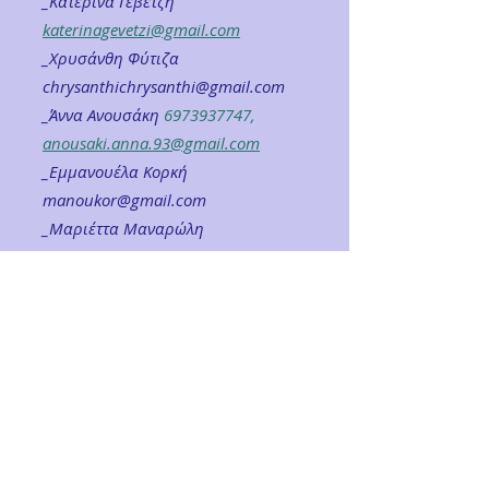
_Κατερίνα Γεβετζή
katerinagevetzi@gmail.com
_Χρυσάνθη Φύτιζα
chrysanthichrysanthi@gmail.com
_Άννα Ανουσάκη
6973937747
,
anousaki.anna.93@gmail.com
_Eμμανουέλα Κορκή
manoukor@gmail.com
_Μαριέττα Μαναρώλη
manaroli10@hotmail.com
ΣΩΜΑΤΙΚΟ ΠΑΙΧΝΙΔΙΟ CONTAKIDS
_Γίτσα Κωνσταντουδάκη
6948517283
,
contakidsathens@gmail.com
ΠΑΙΔΙΚΑ ΤΜΗΜΑΤΑ ΣΥΓΧΡΟΝΟ/
ΜΠΑΛΕΤΟ
_Νίκη Παούρη
6947948516
_Πωλίνα Χρυσάφη
​
6949282991