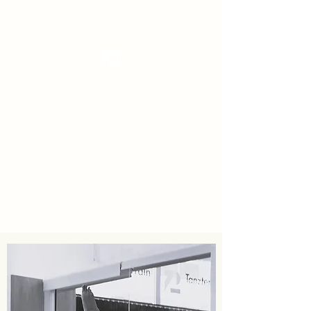
Tanzterrain - kinetic dance space
Dance . Yoga . Pilates & more
Get In Touch