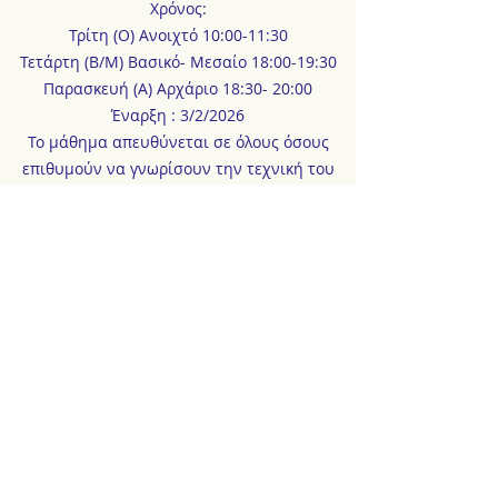
Χρόνος:
Τρίτη (Ο) Ανοιχτό 10:00-11:30
Τετάρτη (Β/Μ) Βασικό- Μεσαίο 18:00-19:30
Παρασκευή (Α) Αρχάριο 18:30- 20:00
Έναρξη : 3/2/2026
Το μάθημα απευθύνεται σε όλους όσους
επιθυμούν να γνωρίσουν την τεχνική του
μπαλλέτου ή να εμβαθύνουν περαιτέρω.
Επίσης η πρακτική, μπορεί να λειτουργήσει
επίσης θαυμάσια συμπληρωματικά, σε
επαγγελματίες του θεάτρου και άλλων
τεχνών,
καθώς και αθλημάτων.
.
.
Η
Εμμανουέλα Κορκή
σπούδασε χορό στην
Επαγγελματική Σχολή Ραλλού Μάνου,
θέατρο στη Δραματική Σχολή Αθηνών