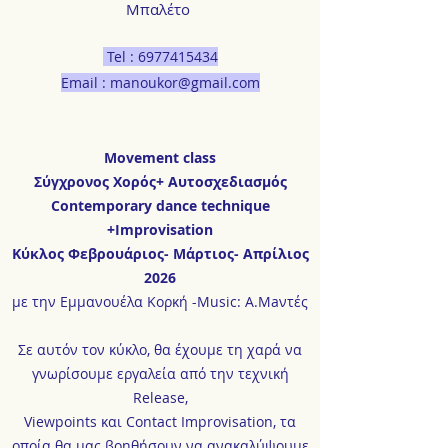
Mπαλέτο
Tel :
6977415434
Email :
manoukor@gmail.com
Μοvement class
Σύγχρονος Χορός+ Αυτοσχεδιασμός
Contemporary dance technique
+Improvisation
Κύκλος Φεβρουάριος- Μάρτιος- Απρίλιος
2026
με την Εμμανουέλα Κορκή -Μusic: A.Maντές
Σε αυτόν τον κύκλο, θα έχουμε τη χαρά να
γνωρίσουμε εργαλεία από την τεχνική
Release,
Viewpoints και Contact Improvisation, τα
οποία θα μας βοηθήσουν να ανακαλύψουμε