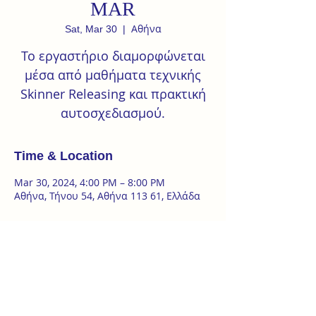
MAR
Αθήνα
Sat, Mar 30
  |  
To εργαστήριο διαμορφώνεται
μέσα από μαθήματα τεχνικής
Skinner Releasing και πρακτική
αυτοσχεδιασμού.
Time & Location
Mar 30, 2024, 4:00 PM – 8:00 PM
Αθήνα, Τήνου 54, Αθήνα 113 61, Ελλάδα
About the event
Το αναρχικό σώμα: εργαστήριο χορού  
Skinner Releasing Τechnique και 
αυτοσχεδιασμός @ Τanzterrain kinetic 
dance space