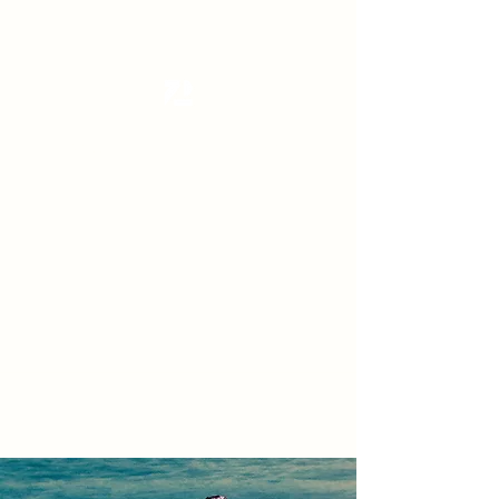
Tanzterrain - kinetic dance space
Dance . Yoga . Pilates & more
Get In Touch