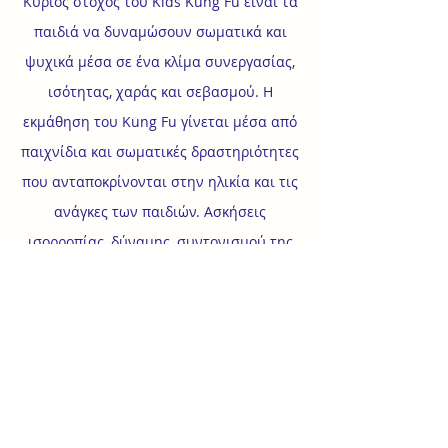
Κύριoς στόχος του Kids Kung Fu είναι τα
παιδιά να δυναμώσουν σωματικά και
ψυχικά μέσα σε ένα κλίμα συνεργασίας,
ισότητας, χαράς και σεβασμού. Η
εκμάθηση του Kung Fu γίνεται μέσα από
παιχνίδια και σωματικές δραστηριότητες
που ανταποκρίνονται στην ηλικία και τις
ανάγκες των παιδιών. Ασκήσεις
ισορροπίας, δύναμης, συντονισμού της
κίνησης, ευλυγισίας, ηρεμίας,
παρατήρησης, αντίληψης, συνεργασίας
και αυτοάμυνας αποτελούν τον κορμό
του μαθήματος Kids Kung Fu.
______________
Η δασκάλα του τμήματος Στάθια
Παρταλίδου είναι εκπαιδευτικός