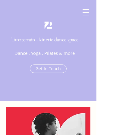
Tanzterrain - kinetic dance space
Dance . Yoga . Pilates & more
Get In Touch