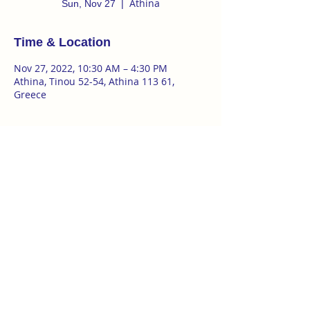
Athina
Sun, Nov 27
  |  
Time & Location
Nov 27, 2022, 10:30 AM – 4:30 PM
Athina, Tinou 52-54, Athina 113 61,
Greece
About the event
ΣΕΜΙΝΑΡΙΟ ΣΥΓΧΡΟΝΟΥ ΧΟΡΟΥ ΚΑΙ 
ΑΥΤΟΣΧΕΔΙΑΣΜΟΥ με τον Attila Andrási 
(HU).
.
>>Με μεγάλη χαρά ανακοινώνουμε την 
διεξαγωγή σεμιναρίου από τον Ούγγρο 
καλλιτέχνη 
Attila Andrási
 τον Νοέμβριο 
στην Αθήνα.
.
26 | 27 Νοεμβρίου
Morning class: 10:30 – 12:30
Afternoon workshop: 13:30 – 16:30