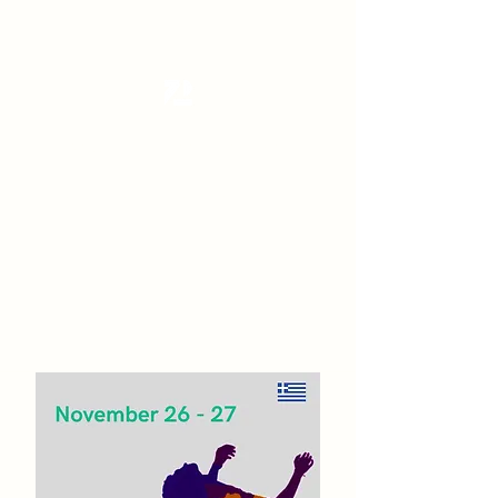
Tanzterrain - kinetic dance space
Dance . Yoga . Pilates & more
Get In Touch