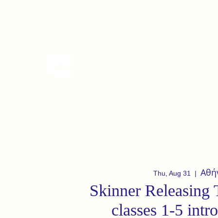
tanzterrain@gmail.com
6949282991
Tanzterrain - kinetic dance spac
Dance . Yoga . Pilates & more
Αθή
Thu, Aug 31
  |  
Skinner Releasing 
classes 1-5 intr