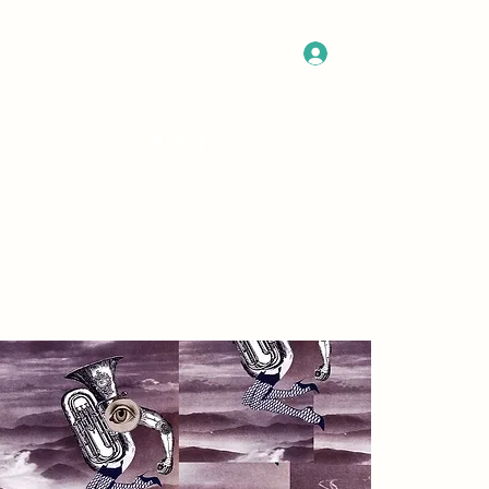
Log In
Get In Touch
Program
More