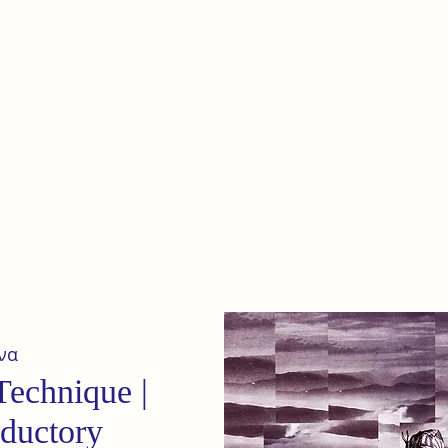
e
Home
Our terrain
News
να
Technique |
oductory