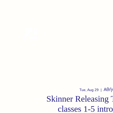
tanzterrain@gmail.com
6949282991
Tanzterrain - kinetic dance spac
Dance . Yoga . Pilates & more
Αθή
Tue, Aug 29
  |  
Skinner Releasing 
classes 1-5 intr