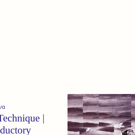
e
Home
Our terrain
News
να
Technique |
oductory