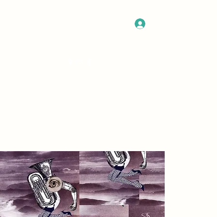
Log In
Get In Touch
Program
More