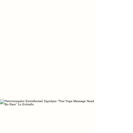
Tanzterrain - kinetic dance space
Dance . Yoga . Pilates & more
Get In Touch