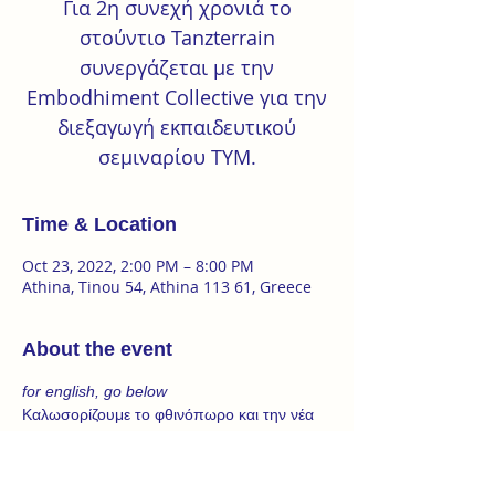
Για 2η συνεχή χρονιά το
στούντιο Tanzterrain
συνεργάζεται με την
Embodhiment Collective για την
διεξαγωγή εκπαιδευτικού
σεμιναρίου TYM.
Time & Location
Oct 23, 2022, 2:00 PM – 8:00 PM
Athina, Tinou 54, Athina 113 61, Greece
About the event
for english, go below
Καλωσορίζουμε το φθινόπωρο και την νέα 
σχολική χρονιά με φρέσκα σεμινάρια για 
παλι@ς και νέ@ς μαθητ@ς. Με όρεξη για 
εξερεύνηση & μάθηση, επαφή & άγγιγμα, 