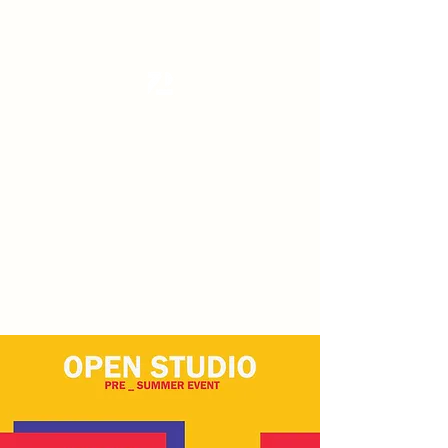
Tanzterrain - kinetic dance space
Dance . Yoga . Pilates & more
Get In Touch