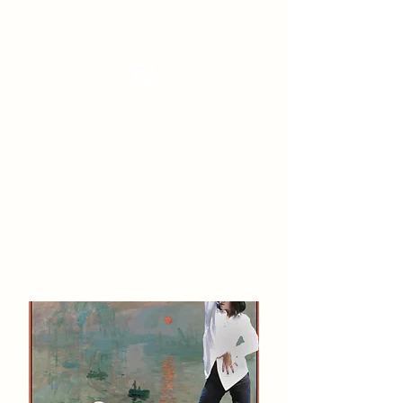
Tanzterrain - kinetic dance space
Dance . Yoga . Pilates & more
Get In Touch