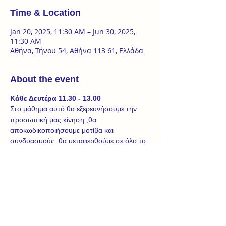
Time & Location
Jan 20, 2025, 11:30 AM – Jun 30, 2025,
11:30 AM
Αθήνα, Τήνου 54, Αθήνα 113 61, Ελλάδα
About the event
Κάθε Δευτέρα 11.30 - 13.00
Στο μάθημα αυτό θα εξερευνήσουμε την 
προσωπική μας κίνηση ,θα 
αποκωδικοποιήσουμε μοτίβα και 
συνδυασμούς, θα μεταφερθούμε σε όλο το 
χώρο σε μια προσωπική αναζήτηση της 
κίνησης μέσα σε ένα σύνολο. Τα βασικά 
συστατικά είναι ένα πολύ καλό ζέσταμα να 
μας προετοιμάσει το σώμα να ανταπεξέλθει 
και να είναι διαθέσιμο, η μελέτη μιας 
οδηγίας αυτοσχεδιασμού πρακτικά, 
ενδυνάμωση και ένας χορευτικός 
συνδυασμός με στοιχεία τεχνικής. Πέραν 