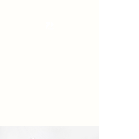
Tanzterrain - kinetic dance space
Dance . Yoga . Pilates & more
Get In Touch