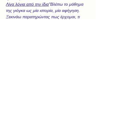
Λίγα λόγια από την ίδια
"Βλέπω το μάθημα 
της γιόγκα ως μία ιστορία, μία αφήγηση. 
Ξεκινάω παρατηρώντας πως έρχομαι, τι 
είναι ενεργό μέσα μου, ή έξω μου, στην 
παρούσα στιγμή (τον 'κόσμο' του ήρωα της 
ιστορίας μου) και επιλέγοντας συνειδητά μία 
πρόθεση (αυτό που κινεί τον ήρωα), 
αναπνέω και κινούμαι με αυτήν – και όχι 
προς αυτήν. Χρησιμοποιώντας έτσι, το σώμα 
ως δημιουργό μιας ιστορίας, παρατηρώ 
δυνατότητες, περιορισμούς, σκέψεις και 
αισθήσεις που εμφανίζονται στην κάθε θέση 
ή μετάβαση, συνειδητοποιώ τους 
‘αντιπάλους’ και τους ‘συμμάχους’ μου, 
εξερευνώ επιλογές και οπτικές, πότε 
προσπαθώ και πότε αφήνομαι... Μέσα από 
αυτήν την 'αφήγηση', το σώμα, ο νους και η 
ψυχή εκφράζονται, επικοινωνούν, 
ενδυναμώνονται και συνδέονται."
Για τη Μαρία Στάμου
Η Μαρία είναι δασκάλα γιόγκα, 