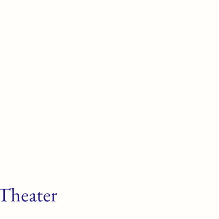
e
Home
Our terrai
 Theater