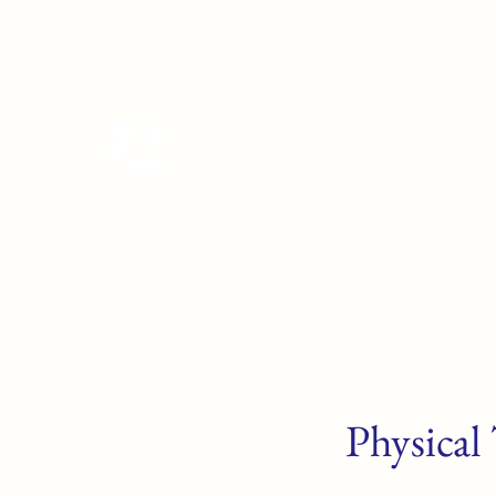
tanzterrain@gmail.com
6949282991
Tanzterrain - kinetic dance spac
Dance . Yoga . Pilates & more
Physical