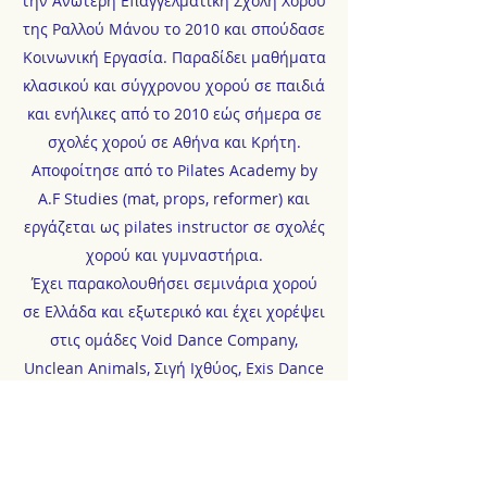
την Ανώτερη Επαγγελματική Σχολή Χορού
της Ραλλού Μάνου το 2010 και σπούδασε
Κοινωνική Εργασία. Παραδίδει μαθήματα
κλασικού και σύγχρονου χορού σε παιδιά
και ενήλικες από το 2010 εώς σήμερα σε
σχολές χορού σε Αθήνα και Κρήτη.
Αποφοίτησε από το Pilates Academy by
A.F Studies (mat, props, reformer) και
εργάζεται ως pilates instructor σε σχολές
χορού και γυμναστήρια.
Έχει παρακολουθήσει σεμινάρια χορού
σε Ελλάδα και εξωτερικό και έχει χορέψει
στις ομάδες Void Dance Company,
Unclean Animals, Σιγή Ιχθύος, Exis Dance
Company και DK-Bel. Συμμετείχε στην
παράσταση χορού Μandis η οποία ήταν
μέρος του 1ου, Kyma Festival. Τα
τελευταία χρόνια είναι μέλος της ομάδας