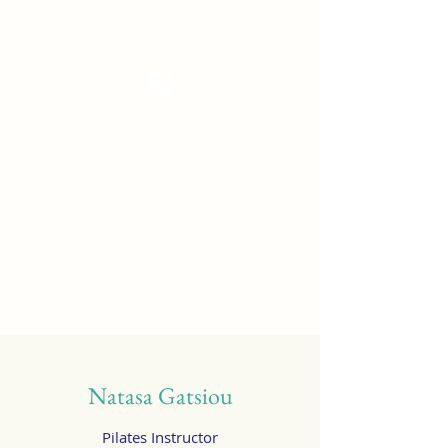
Tanzterrain - kinetic dance space
Dance . Yoga . Pilates & more
Get In Touch
Natasa Gatsiou
Pilates Instructor