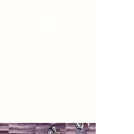
Tanzterrain - kinetic dance space
Dance . Yoga . Pilates & more
Get In Touch