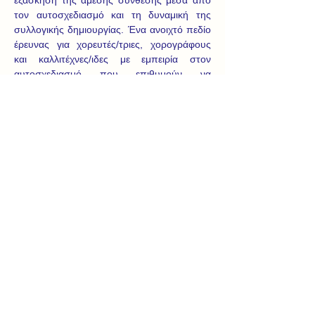
εξάσκηση της άμεσης σύνθεσης μέσα από 
τον αυτοσχεδιασμό και τη δυναμική της 
συλλογικής δημιουργίας. Ένα ανοιχτό πεδίο 
έρευνας για χορευτές/τριες, χορογράφους 
και καλλιτέχνες/ιδες με εμπειρία στον 
αυτοσχεδιασμό που επιθυμούν να 
εμβαθύνουν πάνω στη χορογραφική 
πρακτική έξω από τις συνήθεις δομές 
μαθήματος, σεμιναρίου ή 
πρόβας.
ChoreoCrafting 
Προτείνουμε την 
χορογραφία ως ζωντανή διαδικασία που 
διαμορφώνεται συλλογικά μέσα από την 
αλληλεπίδραση των σωμάτων “στο εδώ και 
τώρα” της συνάντησης. Εξασκούμαστε στην 
οριζόντια δημιουργία, χωρίς ιεραρχικές 
δομές, προκαθορισμένα πλαίσια ή 
περιορισμούς σχετικούς με τις κυρίαρχες 
αντιλήψεις για τον χορό. Φανταζόμαστε μια 
κοινότητα πρακτικής όπου τα μέλη της 
μοιράζονται ενσώματα γνώσεις, εμπειρίες και 
στρατηγικές, εμβαθύνουν και εξελίσσονται 
καθώς αλληλεπιδρούν τακτικά μεταξύ τους.