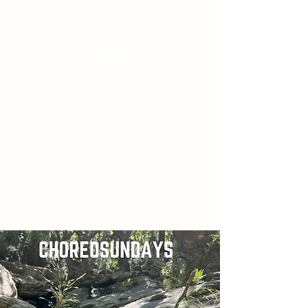
Tanzterrain - kinetic dance space
Dance . Yoga . Pilates & more
Get In Touch