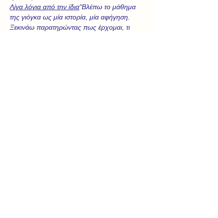
Λίγα λόγια από την ίδια
"Βλέπω το μάθημα 
της γιόγκα ως μία ιστορία, μία αφήγηση. 
Ξεκινάω παρατηρώντας πως έρχομαι, τι 
είναι ενεργό μέσα μου, ή έξω μου, στην 
παρούσα στιγμή (τον 'κόσμο' του ήρωα της 
ιστορίας μου) και επιλέγοντας συνειδητά μία 
πρόθεση (αυτό που κινεί τον ήρωα), 
αναπνέω και κινούμαι με αυτήν – και όχι 
προς αυτήν. Χρησιμοποιώντας έτσι, το σώμα 
ως δημιουργό μιας ιστορίας, παρατηρώ 
δυνατότητες, περιορισμούς, σκέψεις και 
αισθήσεις που εμφανίζονται στην κάθε θέση 
ή μετάβαση, συνειδητοποιώ τους 
‘αντιπάλους’ και τους ‘συμμάχους’ μου, 
εξερευνώ επιλογές και οπτικές, πότε 
προσπαθώ και πότε αφήνομαι... Μέσα από 
αυτήν την 'αφήγηση', το σώμα, ο νους και η 
ψυχή εκφράζονται, επικοινωνούν, 
ενδυναμώνονται και συνδέονται."
Για τη Μαρία Στάμου
Η Μαρία είναι δασκάλα γιόγκα, 