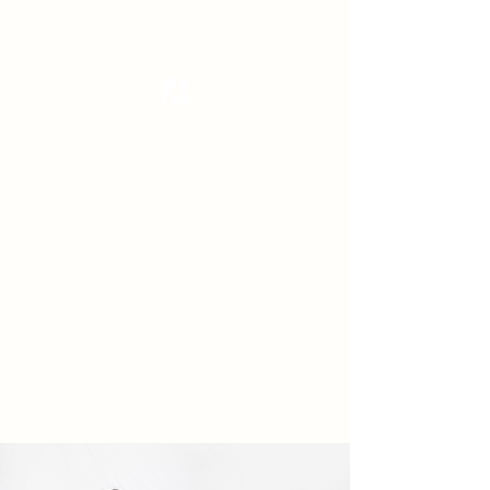
Tanzterrain - kinetic dance space
Dance . Yoga . Pilates & more
Get In Touch