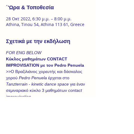
΄'Ωρα & Τοποθεσία
28 Οκτ 2022, 6:30 μ.μ. – 8:00 μ.μ.
Athina, Tinou 54, Athina 113 61, Greece
Σχετικά με την εκδήλωση
FOR ENG BELOW
Κύκλος μαθημάτων CONTACT 
IMPROVISATION με τον Pedro Penuela
>>O Βραζιλιάνος χορευτής και δάσκαλος 
χορού 
Pedro Penuela
 έρχεται στο 
Tanzterrain - kinetic dance space
 για έναν 
σεμιναριακό κύκλο 3 μαθημάτων 
contact 
improvisation
.
_Η τεχνική αυτή χρησιμοποιεί τις δυνάμεις 
του σώματος και βασικές αρχές της 
φυσικής, όπως είναι η ισορροπία, η 
βαρύτητα και το momentum, ώστε οι 
συμμετέχοντες να αναπτύσσουν έναν κοινό 