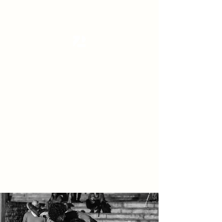
Tanzterrain - kinetic dance space
Dance . Yoga . Pilates & more
Get In Touch