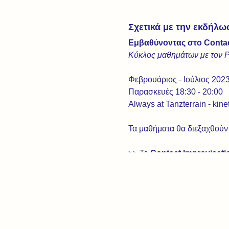
Σχετικά με την εκδήλω
Εμβαθύνοντας στο Contact
Κύκλος μαθημάτων με τον 
Φεβρουάριος - Ιούλιος 202
Παρασκευές 18:30 - 20:00
Always at Tanzterrain - kin
Τα μαθήματα θα διεξαχθούν
>> To
Contact Improvisati
1972 στις ΗΠΑ. Εισάγει ένα
τεχνική επικεντρώνεται σε 
επικοινωνία μέσω της κίνησ
Προσφέρει πλούσιες ευκαιρί
συγκέντρωση της προσοχής,
σωματικών καταστάσεων, γι