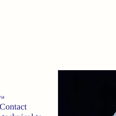
e
Home
Our terrai
na
 Contact