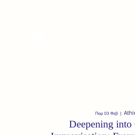
tanzterrain@gmail.com
6949282991
Tanzterrain - kinetic dance spac
Dance . Yoga . Pilates & more
Athi
Παρ 03 Φεβ
  |  
Deepening into