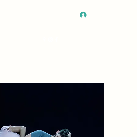
Σύνδεση
Get In Touch
n
News
More