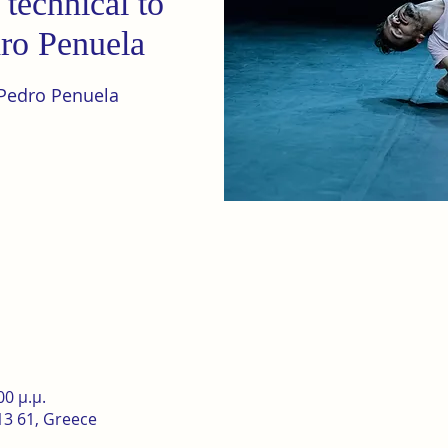
technical to
dro Penuela
Pedro Penuela
00 μ.μ.
13 61, Greece