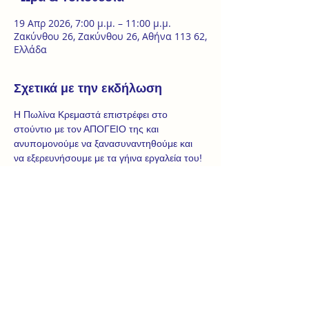
19 Απρ 2026, 7:00 μ.μ. – 11:00 μ.μ.
Ζακύνθου 26, Ζακύνθου 26, Αθήνα 113 62,
Ελλάδα
Σχετικά με την εκδήλωση
Η Πωλίνα Κρεμαστά επιστρέφει στο 
στούντιο με τον ΑΠΟΓΕΙΟ της και 
ανυπομονούμε να ξανασυναντηθούμε και 
να εξερευνήσουμε με τα γήινα εργαλεία του!
Φεβρουάριος-Μάρτιος 2026
κάθε Πέμπτη 11.00-13.00
Έναρξη 5 Φεβρουαρίου
~Το σώμα, από τη γη και προς τη γη. Ο 
χορός που κατοικεί ανάμεσα. Η φόρμα 
ρευστή και μεταμορφούμενη. Το εδώ και 
τώρα της χορευτικής πράξης και 
συνάντησης.~ 
Ο Απόγειος είναι μία έρευνα για τον χορό 
και τη χορογραφική σύνθεση, η οποία 