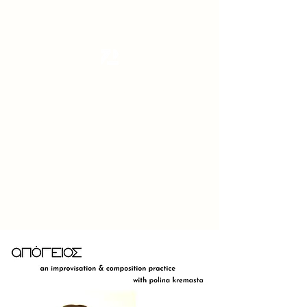
Tanzterrain - kinetic dance space
Dance . Yoga . Pilates & more
Get In Touch